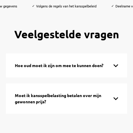
w gegevens
Volgens de regels van het kansspelbeleid
Deelname va
✓
✓
Veelgestelde vragen
Hoe oud moet ik zijn om mee te kunnen doen?
Moet ik kansspelbelasting betalen over mijn
gewonnen prijs?